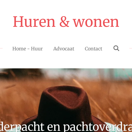
Huren & wonen
Home - Huur
Advocaat
Contact
erpacht en pachtoverdr